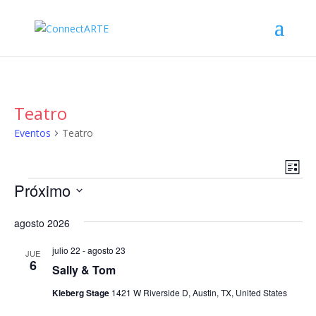
Teatro
Eventos
Teatro
Nav
Na
Lista
de
de
Eventos
Próximo
vis
vist
de
Seleccionar
agosto 2026
Eve
fecha.
julio 22
-
agosto 23
JUE
6
Sally & Tom
Kleberg Stage
1421 W Riverside D, Austin, TX, United States