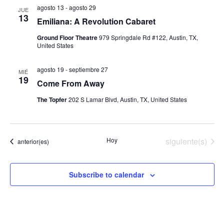
agosto 13
-
agosto 29
JUE
13
Emiliana: A Revolution Cabaret
Ground Floor Theatre
979 Springdale Rd #122, Austin, TX,
United States
agosto 19
-
septiembre 27
MIÉ
19
Come From Away
The Topfer
202 S Lamar Blvd, Austin, TX, United States
Eventos
Hoy
siguiente(s)
Eventos
anterior(es)
Subscribe to calendar