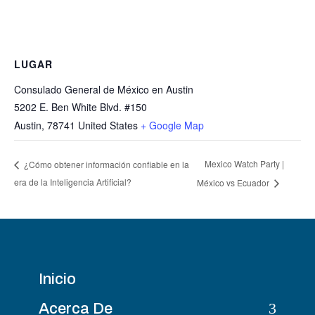
LUGAR
Consulado General de México en Austin
5202 E. Ben White Blvd. #150
Austin
,
78741
United States
+ Google Map
Mexico Watch Party |
¿Cómo obtener información confiable en la
era de la Inteligencia Artificial?
México vs Ecuador
Inicio
3
Acerca De